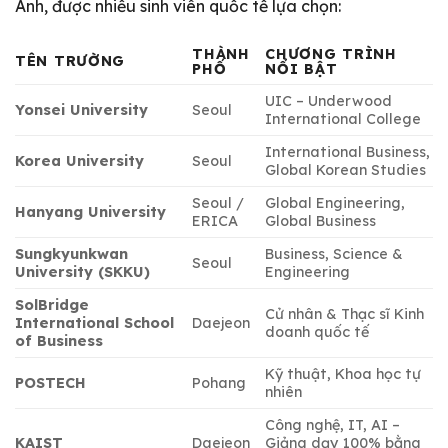
Anh, được nhiều sinh viên quốc tế lựa chọn:
THÀNH
CHƯƠNG TRÌNH
TÊN TRƯỜNG
PHỐ
NỔI BẬT
UIC – Underwood
Yonsei University
Seoul
International College
International Business,
Korea University
Seoul
Global Korean Studies
Seoul /
Global Engineering,
Hanyang University
ERICA
Global Business
Sungkyunkwan
Business, Science &
Seoul
University (SKKU)
Engineering
SolBridge
Cử nhân & Thạc sĩ Kinh
International School
Daejeon
doanh quốc tế
of Business
Kỹ thuật, Khoa học tự
POSTECH
Pohang
nhiên
Công nghệ, IT, AI –
KAIST
Daejeon
Giảng dạy 100% bằng